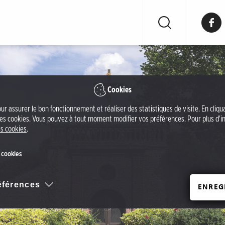
F
a
c
e
b
o
Cookies
o
our assurer le bon fonctionnement et réaliser des statistiques de visite. En cliq
k
 ces cookies. Vous pouvez à tout moment modifier vos préférences. Pour plus d'in
d
s cookies
.
e
l
 cookies
'
O
références
ENREG
ff
i
c