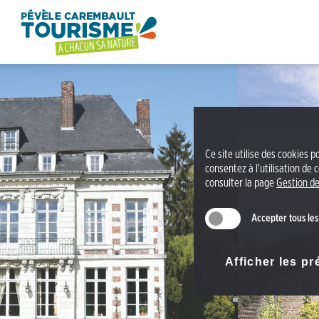
A
O
c
ff
c
i
é
c
d
e
e
d
r
e
a
t
Ce site utilise des cookies p
u
o
consentez à l'utilisation de
m
consulter la page
Gestion de
u
e
r
n
Accepter tous les
i
u
s
A
m
Afficher les p
c
e
c
P
é
é