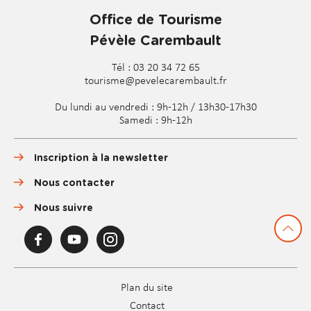
Office de Tourisme
Pévèle Carembault
Tél : 03 20 34 72 65
tourisme@pevelecarembault.fr
Du lundi au vendredi : 9h-12h / 13h30-17h30
Samedi : 9h-12h
Inscription à la newsletter
Nous contacter
Nous suivre
F
Y
I
a
o
n
c
u
s
e
T
t
Office
b
u
a
Plan du site
o
b
g
de
Contact