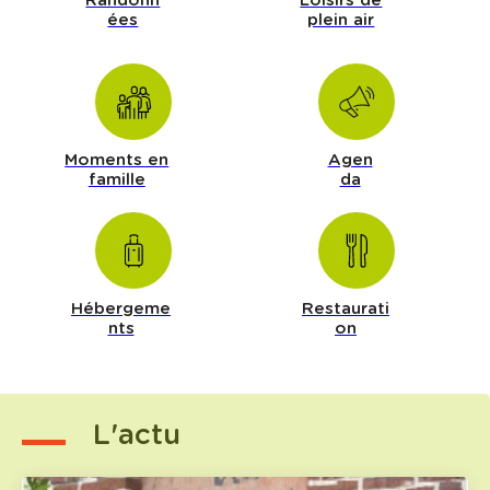
é
Randonn
Loisirs de
d
v
ées
plein air
e
è
r
l
a
e
u
C
c
Moments en
Agen
a
o
famille
da
r
n
e
t
m
e
b
n
a
Hébergeme
Restaurati
u
nts
on
u
l
t
L'actu