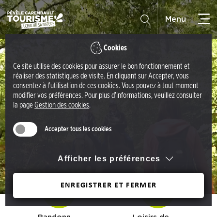
A
O
c
ff
c
i
é
Cookies
c
d
e
Ce site utilise des cookies pour assurer le bon fonctionnement et
e
d
réaliser des statistiques de visite. En cliquant sur Accepter, vous
r
consentez à l'utilisation de ces cookies. Vous pouvez à tout moment
e
a
modifier vos préférences. Pour plus d'informations, veuillez consulter
t
la page
Gestion des cookies
.
u
o
m
u
Accepter tous les cookies
e
r
n
i
u
Afficher les préférences
s
A
m
c
ENREGISTRER ET FERMER
e
c
P
é