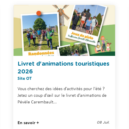
C
a
r
e
m
b
a
u
l
Livret d'animations touristiques
t
2026
Site OT
Vous cherchez des idées d’activités pour l’été ?
Jetez un coup d’œil sur le livret d’animations de
Pévèle Carembault...
En savoir +
08 Juil.