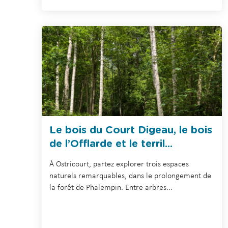
Le bois du Court Digeau, le bois
de l’Offlarde et le terril...
À Ostricourt, partez explorer trois espaces
naturels remarquables, dans le prolongement de
la forêt de Phalempin. Entre arbres...