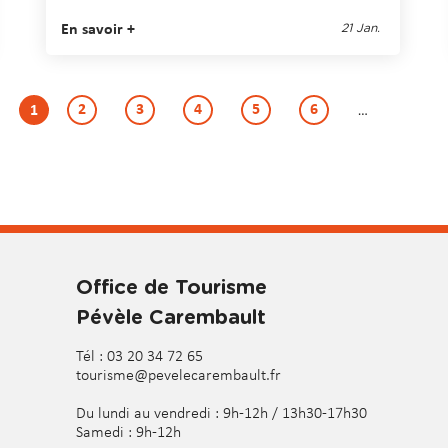
En savoir +
21 Jan.
Page
2
Page
3
Page
4
Page
5
Page
6
Page
…
1
courante
Office de Tourisme
Pévèle Carembault
Tél : 03 20 34 72 65
tourisme@pevelecarembault.fr
Du lundi au vendredi : 9h-12h / 13h30-17h30
Samedi : 9h-12h