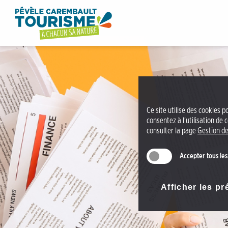
A
O
c
ff
c
i
é
c
d
e
e
d
r
e
a
t
Ce site utilise des cookies p
u
o
consentez à l'utilisation de
m
consulter la page
Gestion de
u
e
r
n
Accepter tous les
i
u
s
A
m
Afficher les p
c
e
c
P
é
é