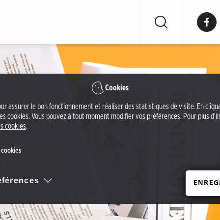
F
a
c
e
b
o
Cookies
o
our assurer le bon fonctionnement et réaliser des statistiques de visite. En cliq
k
 ces cookies. Vous pouvez à tout moment modifier vos préférences. Pour plus d'in
d
s cookies
.
e
l
 cookies
'
O
références
ENREG
ff
i
c