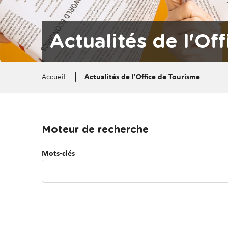
d
v
e
è
r
l
Actualités de l'Of
a
e
u
C
c
a
Accueil
Actualités de l'Office de Tourisme
o
r
n
e
t
m
e
b
Moteur de recherche
Vue
n
a
attachée
u
Mots-clés
u
l
t