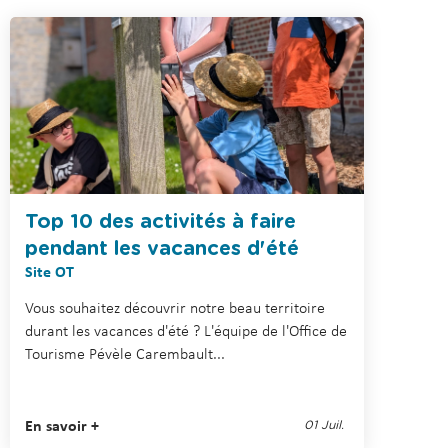
a
e
r
C
e
a
m
r
b
e
a
m
u
b
l
a
t
u
Top 10 des activités à faire
l
pendant les vacances d'été
t
Site OT
Vous souhaitez découvrir notre beau territoire
durant les vacances d'été ? L'équipe de l'Office de
Tourisme Pévèle Carembault...
En savoir +
01 Juil.