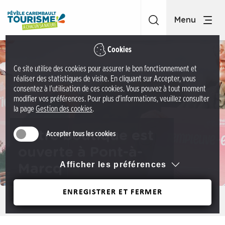
A
O
c
ff
c
i
é
c
Cookies
d
e
Ce site utilise des cookies pour assurer le bon fonctionnement et
e
d
réaliser des statistiques de visite. En cliquant sur Accepter, vous
r
e
consentez à l'utilisation de ces cookies. Vous pouvez à tout moment
a
modifier vos préférences. Pour plus d'informations, veuillez consulter
t
la page
Gestion des cookies
.
u
o
m
u
Notre boutique est
Accepter tous les cookies
e
r
n
ouverte à Pont-à-
i
u
Afficher les préférences
Marcq
s
A
m
c
ENREGISTRER ET FERMER
e
Précédent
c
P
é
é