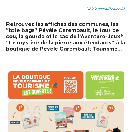
d
v
e
Publié le Mercredi 21 janvier 2026
è
r
l
Retrouvez
les affiches des communes, les
a
e
"tote bags" Pévèle Carembault, le tour de
u
C
cou, la gourde et le sac de l’Aventure-Jeux®
c
a
“Le mystère de la pierre aux étendards” à la
o
boutique de Pévèle Carembault Tourisme...
r
n
e
t
m
e
b
n
a
u
u
l
t