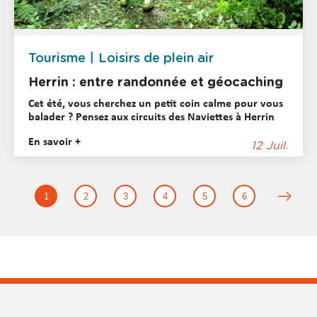
Tourisme
Loisirs de plein air
Herrin : entre randonnée et géocaching
Cet été, vous cherchez un petit coin calme pour vous
balader ? Pensez aux circuits des Naviettes à Herrin
En savoir +
12 Juil.
1
2
3
4
5
6
R
é
s
u
l
t
a
t
s