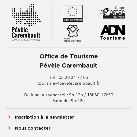
s
u
i
v
a
n
t
s
Office de Tourisme
Pévèle Carembault
Tél : 03 20 34 72 65
tourisme@pevelecarembault.fr
Du lundi au vendredi : 9h-12h / 13h30-17h30
Samedi : 9h-12h
Inscription à la newsletter
Nous contacter