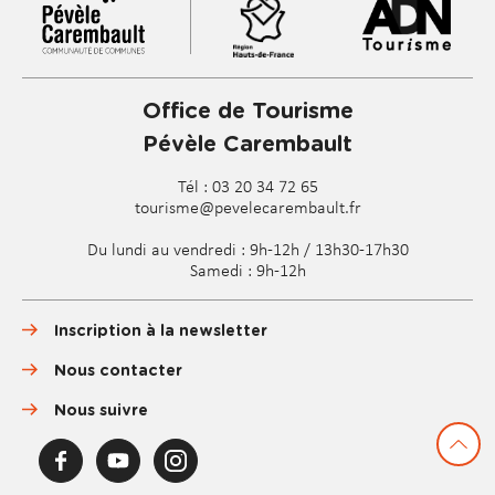
Office de Tourisme
Pévèle Carembault
Tél : 03 20 34 72 65
tourisme@pevelecarembault.fr
Du lundi au vendredi : 9h-12h / 13h30-17h30
Samedi : 9h-12h
Inscription à la newsletter
Nous contacter
Nous suivre
F
Y
I
a
o
n
c
u
s