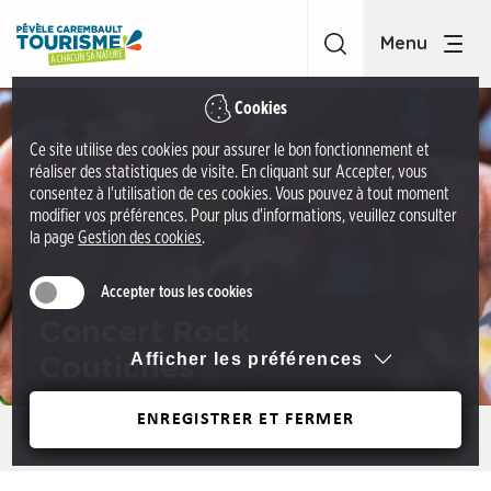
A
O
c
ff
c
i
é
c
Cookies
d
e
Ce site utilise des cookies pour assurer le bon fonctionnement et
e
d
réaliser des statistiques de visite. En cliquant sur Accepter, vous
r
e
consentez à l'utilisation de ces cookies. Vous pouvez à tout moment
a
modifier vos préférences. Pour plus d'informations, veuillez consulter
t
la page
Gestion des cookies
.
u
o
m
u
Accepter tous les cookies
e
r
n
Concert Rock
i
u
Afficher les préférences
Coutiches
s
A
m
c
ENREGISTRER ET FERMER
e
Précédent
c
P
é
é