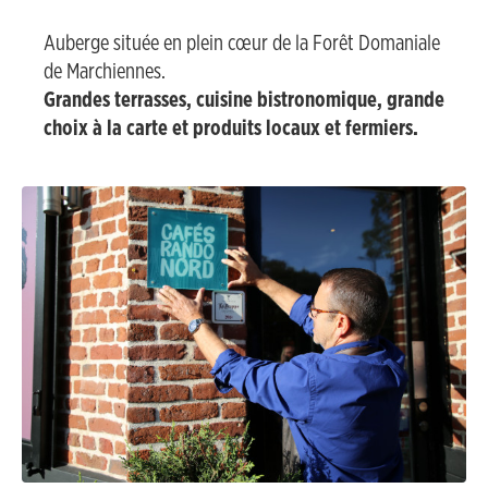
d
v
e
Auberge située en plein cœur de la Forêt Domaniale
è
r
de Marchiennes.
l
a
Grandes terrasses, cuisine bistronomique, grande
e
u
choix à la carte et produits locaux et fermiers.
C
c
a
o
r
n
e
t
m
e
b
n
a
u
u
l
t