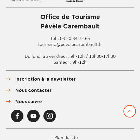
t
s
Office de Tourisme
Pévèle Carembault
Tél : 03 20 34 72 65
tourisme@pevelecarembault.fr
Du lundi au vendredi : 9h-12h / 13h30-17h30
Samedi : 9h-12h
Inscription à la newsletter
Nous contacter
Nous suivre
F
Y
I
a
o
n
c
u
s
e
T
t
Office
b
u
a
Plan du site