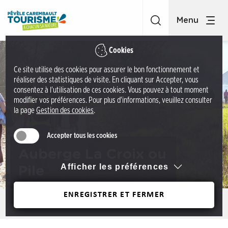
A
O
c
ff
c
i
é
c
Cookies
d
e
Ce site utilise des cookies pour assurer le bon fonctionnement et
e
d
réaliser des statistiques de visite. En cliquant sur Accepter, vous
r
e
consentez à l'utilisation de ces cookies. Vous pouvez à tout moment
a
modifier vos préférences. Pour plus d'informations, veuillez consulter
t
la page
Gestion des cookies
.
u
o
m
u
Accepter tous les cookies
e
r
n
Auberge La Croix ou
i
u
Afficher les préférences
Pile
s
A
m
c
ENREGISTRER ET FERMER
e
Précédent
c
P
é
é