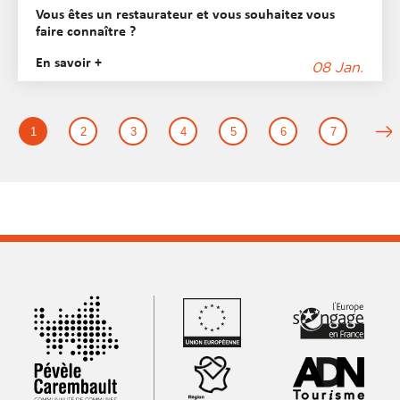
Vous êtes un restaurateur et vous souhaitez vous
faire connaître ?
En savoir +
08 Jan.
1
2
3
4
5
6
7
R
é
s
u
l
t
a
t
s
s
u
i
v
a
n